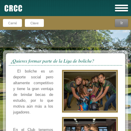
Ir
Recuérdeme
¿Quieres formar parte de la Liga de boliche?
El boliche es un
deporte social pero
altamente competitivo
y tiene la gran ventaja
de brindar becas de
estudio, por lo que
motiva aún más a los
jugadores.
En el Club tenemos