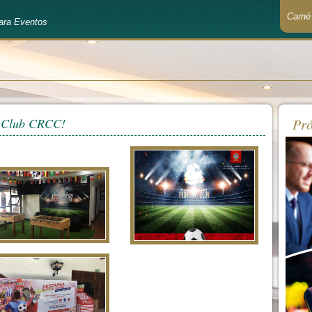
Carné
ara Eventos
Recué
l Club CRCC!
Pró