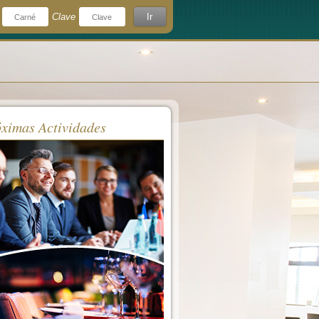
Clave
Ir
¿Olvidó su clave?
rdeme
ximas Actividades