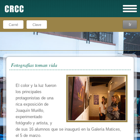
Ir
Recuérdeme
Fotografías toman vida
El color y la luz fueron
los principales
protagonistas de una
rica exposición de
Joaquín Murillo,
experimentado
fotógrafo y artista, y
de sus 16 alumnos que se inauguró en la Galería Matices,
el 5 de marzo.