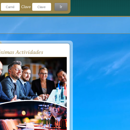
Clave
Ir
¿Olvidó su clave?
rdeme
ximas Actividades