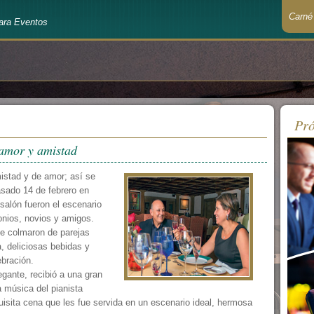
Carné
ara Eventos
Recué
Pró
 amor y amistad
istad y de amor; así se
asado 14 de febrero en
salón fueron el escenario
onios, novios y amigos.
se colmaron de parejas
, deliciosas bebidas y
ebración.
gante, recibió a una gran
a música del pianista
sita cena que les fue servida en un escenario ideal, hermosa