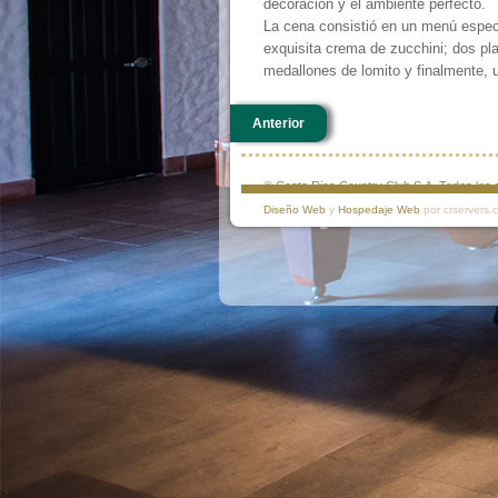
decoración y el ambiente perfecto.
La cena consistió en un menú espec
exquisita crema de zucchini; dos pl
medallones de lomito y finalmente, u
Anterior
© Costa Rica Country Club S.A. Todos lo
Diseño Web
y
Hospedaje Web
por crservers.