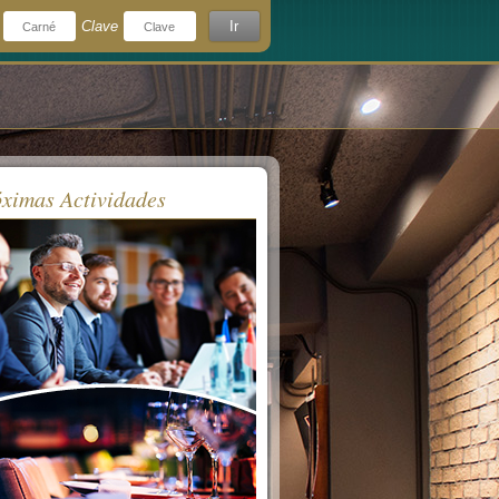
Clave
Ir
¿Olvidó su clave?
rdeme
ximas Actividades