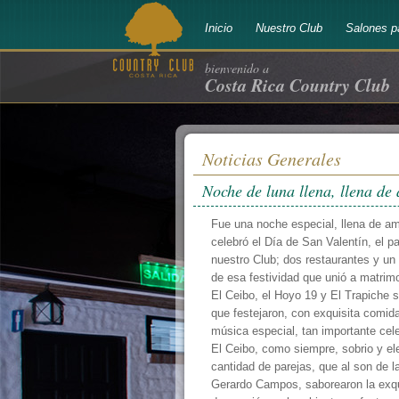
Inicio
Nuestro Club
Salones p
bienvenido a
Costa Rica Country Club
Noticias Generales
Noche de luna llena, llena de
Fue una noche especial, llena de am
celebró el Día de San Valentín, el p
nuestro Club; dos restaurantes y un 
de esa festividad que unió a matrim
El Ceibo, el Hoyo 19 y El Trapiche 
que festejaron, con exquisita comida
música especial, tan importante cel
El Ceibo, como siempre, sobrio y ele
cantidad de parejas, que al son de l
Gerardo Campos, saborearon la exqui