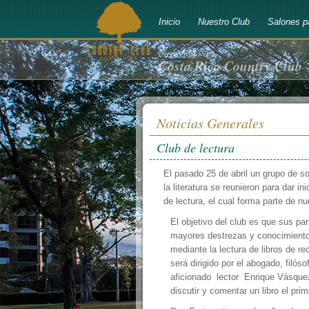
Inicio
Nuestro Club
Salones p
bienvenido a
Costa Rica Country Club
Noticias Generales
Club de lectura
El pasado 25 de abril un grupo de s
la literatura se reunieron para dar in
de lectura, el cual forma parte de nu
El objetivo del club es que sus pa
mayores destrezas y conocimientos
mediante la lectura de libros de r
será dirigido por el abogado, filóso
aficionado lector Enrique Vásque
discutir y comentar un libro el p