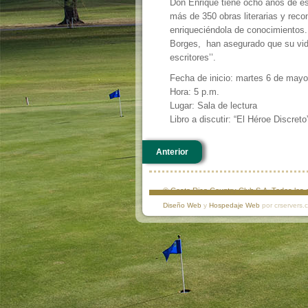
Don Enrique tiene ocho años de est
más de 350 obras literarias y reco
enriqueciéndola de conocimientos. 
Borges, han asegurado que su vid
escritores’’.
Fecha de inicio: martes 6 de mayo
Hora: 5 p.m.
Lugar: Sala de lectura
Libro a discutir: “El Héroe Discret
Anterior
© Costa Rica Country Club S.A. Todos lo
Diseño Web
y
Hospedaje Web
por crservers.