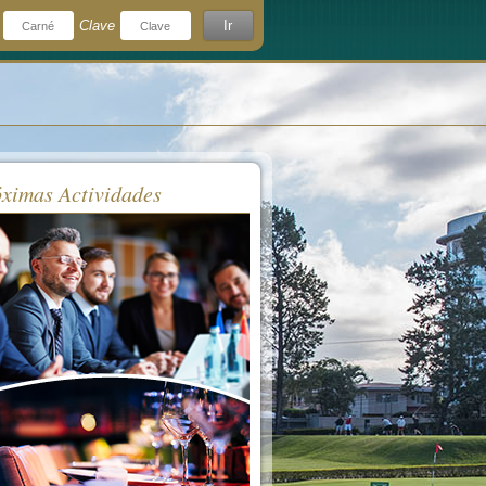
Clave
Ir
¿Olvidó su clave?
rdeme
ximas Actividades