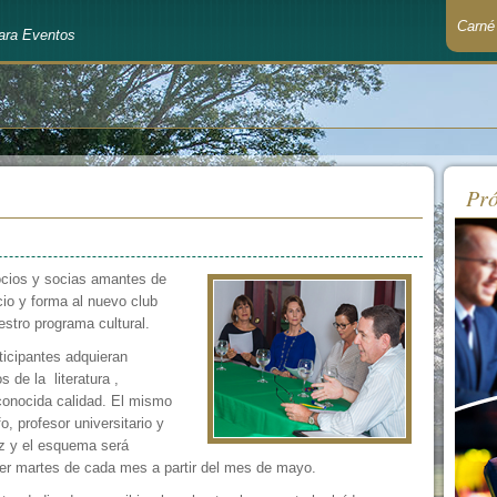
Carné
ara Eventos
Recué
Pró
ocios y socias amantes de
icio y forma al nuevo club
estro programa cultural.
rticipantes adquieran
 de la literatura ,
econocida calidad. El mismo
fo, profesor universitario y
z y el esquema será
rimer martes de cada mes a partir del mes de mayo.