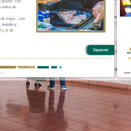
l postre con
 salsa de
4 de mayo , con
 rissoto y
0 y el de
Siguiente
s derechos reservados.
com