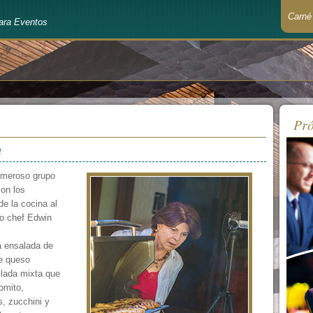
Carné
ara Eventos
Recué
Pró
a
numeroso grupo
con los
de la cocina al
ro chef Edwin
a ensalada de
de queso
llada mixta que
omito,
, zucchini y