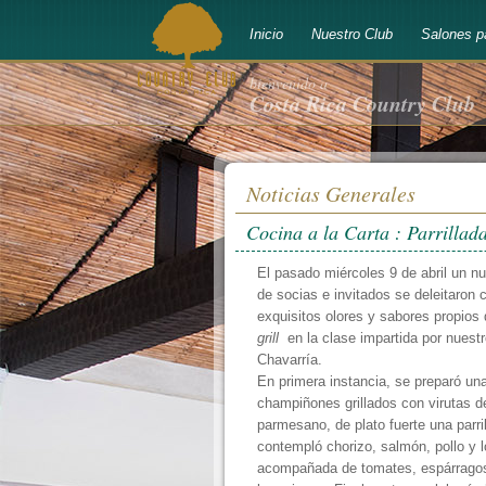
Inicio
Nuestro Club
Salones p
bienvenido a
Costa Rica Country Club
Noticias Generales
Cocina a la Carta : Parrillad
El pasado miércoles 9 de abril un 
de socias e invitados se deleitaron 
exquisitos olores y sabores propios 
grill
en la clase impartida por nuest
Chavarría.
En primera instancia, se preparó un
champiñones grillados con virutas 
parmesano, de plato fuerte una parri
contempló chorizo, salmón, pollo y l
acompañada de tomates, espárragos