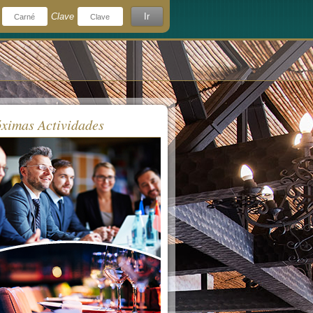
Clave
Ir
¿Olvidó su clave?
rdeme
ximas Actividades