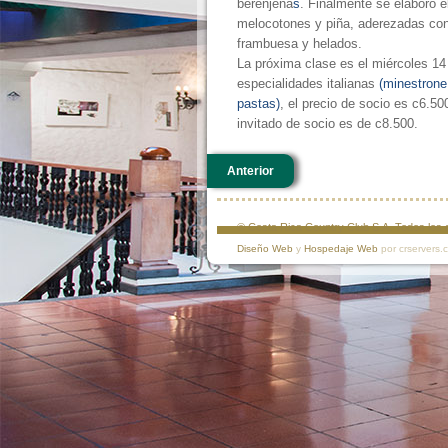
berenjena
s
. Finalmente se elaboró e
melocotones y piña, aderezadas con
frambuesa y helados.
La próxima clase es el miércoles 1
especialidades italianas
(minestrone,
pastas)
, el precio de socio es c6.50
invitado de socio es de c8.500.
Anterior
© Costa Rica Country Club S.A. Todos lo
Diseño Web
y
Hospedaje Web
por crservers.