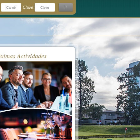
Clave
Ir
¿Olvidó su clave?
rdeme
ximas Actividades