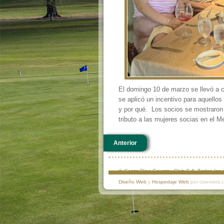
El domingo 10 de marzo se llevó a c
se aplicó un incentivo para aquello
y por qué. Los socios se mostraron 
tributo a las mujeres socias en el M
Anterior
© Costa Rica Country Club S.A. Todos lo
Diseño Web
y
Hospedaje Web
por crservers.