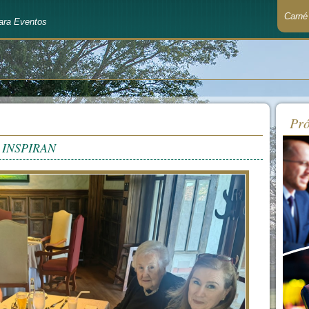
Carné
ara Eventos
Recué
Pró
INSPIRAN