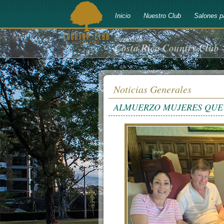
Inicio
Nuestro Club
Salones p
bienvenido a
Costa Rica Country Club
Noticias Generales
ALMUERZO MUJERES QUE 