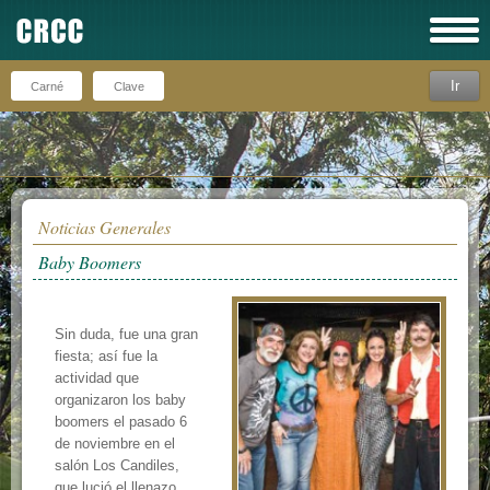
Ir
Recuérdeme
Noticias Generales
Baby Boomers
Sin duda, fue una gran
fiesta; así fue la
actividad que
organizaron los baby
boomers el pasado 6
de noviembre en el
salón Los Candiles,
que lució el llenazo