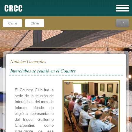
Ir
Recuérdeme
Noticias Generales
Interclubes se reunió en el Country
El Country Club fue la
sede de la reunión de
Interclubes del mes de
febrero, donde se
eligió al representante
del Indoor, Guillermo
Charpentier, como
Presidente de esa