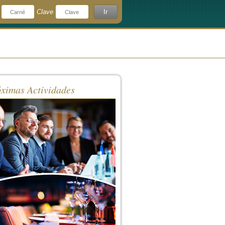
Clave
Ir
¿Olvidó su clave?
rdeme
ximas Actividades