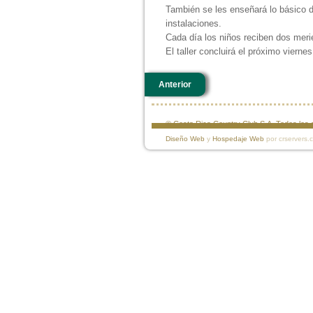
También se les enseñará lo básico de
instalaciones.
Cada día los niños reciben dos meri
El taller concluirá el próximo viernes
Anterior
© Costa Rica Country Club S.A. Todos lo
Diseño Web
y
Hospedaje Web
por crservers.