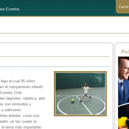
Carné
ara Eventos
Recué
Pró
 bajo el cual 85 niños
en el campamento infantil
Country Club.
en deportes, robótica, arte
ras son instruidos y
s y edecanes.
bran árboles, crean sus
eatro, en las cuales la
 el tema más importante.