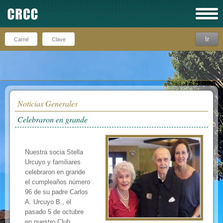
Ir
Recuérdeme
Noticias Generales
Celebraron en grande
Nuestra socia Stella
Urcuyo y familiares
celebraron en grande
el cumpleaños número
96 de su padre Carlos
A. Urcuyo B., el
pasado 5 de octubre
en nuestro Club.