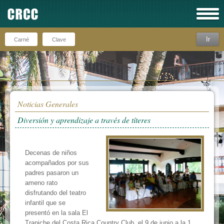
Ir
Recuérdeme
Noticias Generales
Diversión y aprendizaje a través de títeres
Decenas de niños
acompañados por sus
padres pasaron un
ameno rato
disfrutando del teatro
infantil que se
presentó en la sala El
Trapiche del Costa Rica Country Club, el 9 de junio a la 1