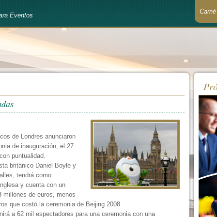
Carné
ara Eventos
Recué
Pró
adas
icos de Londres anunciaron
nia de inauguración, el 27
 con puntualidad.
ta británico Daniel Boyle y
alles, tendrá como
inglesa y cuenta con un
 millones de euros, menos
ros que costó la ceremonia de Beijing 2008.
unirá a 62 mil espectadores para una ceremonia con una