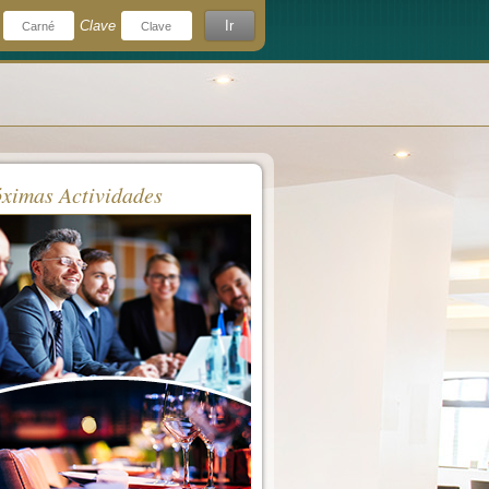
Clave
Ir
¿Olvidó su clave?
rdeme
ximas Actividades