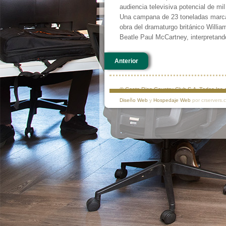
audiencia televisiva potencial de mi
Una campana de 23 toneladas marcar
obra del dramaturgo británico Willi
Beatle Paul McCartney, interpretand
Anterior
© Costa Rica Country Club S.A. Todos lo
Diseño Web
y
Hospedaje Web
por crservers.