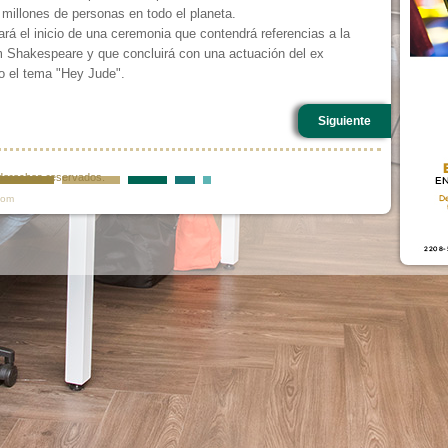
l millones de personas en todo el planeta.
á el inicio de una ceremonia que contendrá referencias a la
am Shakespeare y que concluirá con una actuación del ex
o el tema "Hey Jude".
Siguiente
s derechos reservados.
com