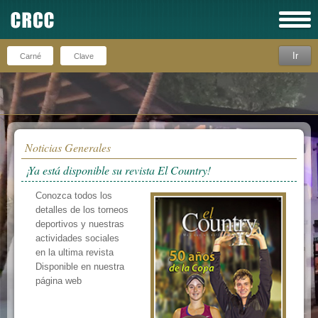
Ir
Recuérdeme
Noticias Generales
¡Ya está disponible su revista El Country!
Conozca todos los
detalles de los torneos
deportivos y nuestras
actividades sociales
en la ultima revista
Disponible en nuestra
página web