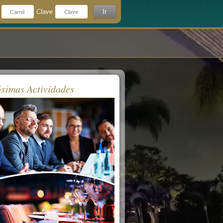
Clave
Ir
¿Olvidó su clave?
rdeme
ximas Actividades