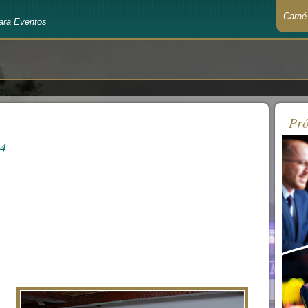
Carné
ara Eventos
Recué
Pró
14