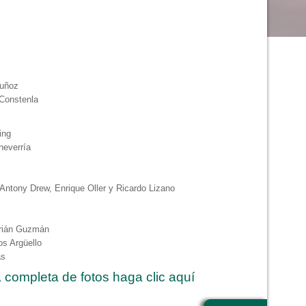
Muñoz
 Constenla
ing
heverría
 Antony Drew, Enrique Oller y Ricardo Lizano
drián Guzmán
os Argüello
as
a completa de fotos haga clic aquí