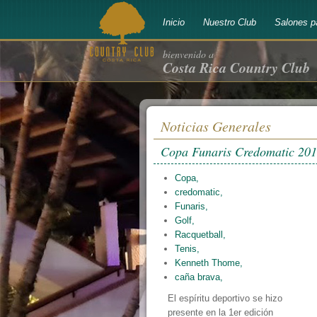
Inicio
Nuestro Club
Salones p
bienvenido a
Costa Rica Country Club
Noticias Generales
Copa Funaris Credomatic 20
Copa,
credomatic,
Funaris,
Golf,
Racquetball,
Tenis,
Kenneth Thome,
caña brava,
El espíritu deportivo se hizo
presente en la 1er edición